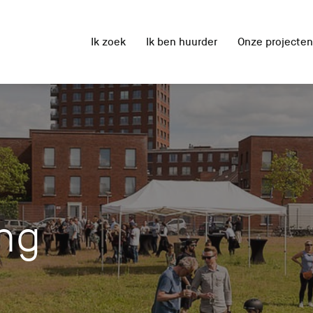
Ik zoek
Ik ben huurder
Onze projecten
ng