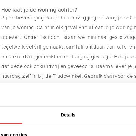
Hoe laat je de woning achter?
Bij de bevestiging van je huuropzegging ontvang je ook 
van je woning. Ga er in elk geval vanuit dat je je wonin
oplevert. Onder “schoon” staan we minimaal gestofzuig
tegelwerk vetvrij gemaakt, sanitair ontdaan van kalk- en 
en onkruidvrij gemaakt en de berging geveegd. Heb je oo
dat deze ook onkruidvrij en geveegd is. Daarna lever je je
huurdag zelf in bij de Trudowinkel. Gebruik daarvoor de
met de bevestigingsbrief.
Sterfgeval
In het treurige geval dat de hoofdhuurder overlijdt, wo
Details
automatisch hoofdhuurder. Dan heb je daar in elk geval 
onderstaande formulier '(gedeeltelijke) huuropzegging bi
 van cookies
hoogte van het overlijden, zodat je geen foutief geadre