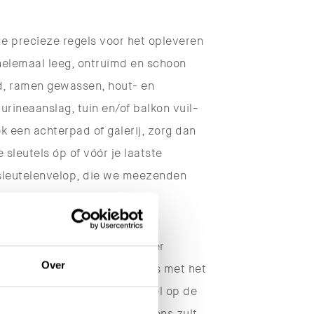
de precieze regels voor het opleveren
g helemaal leeg, ontruimd en schoon
d, ramen gewassen, hout- en
urineaanslag, tuin en/of balkon vuil-
k een achterpad of galerij, zorg dan
 sleutels óp of vóór je laatste
 sleutelenvelop, die we meezenden
rdt de (eventuele) medehuurder
Over
geen omkijken naar. Breng ons met het
j overlijden
'
bij overlijden wel op de
sseerde correspondentie van ons zult