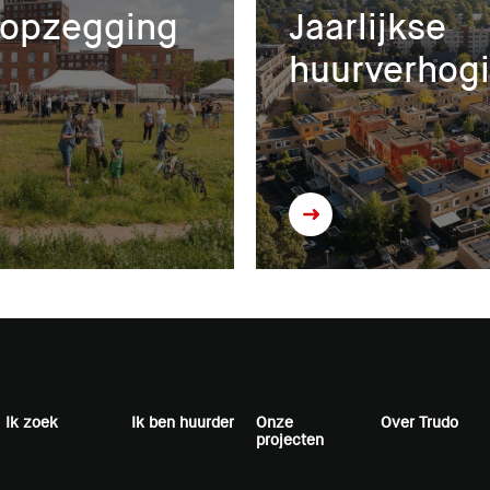
ropzegging
Jaarlijkse
huurverhog
Ik zoek
Ik ben huurder
Onze
Over Trudo
projecten