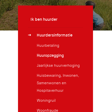
Ik ben huurder
Huurdersinformatie
Huurbetaling
Huuropzegging
Jaarlijkse huurverhoging
Huisbewaring, Inwonen,
Samenwonen en
Hospitaverhuur
Woningruil
Woonfraude