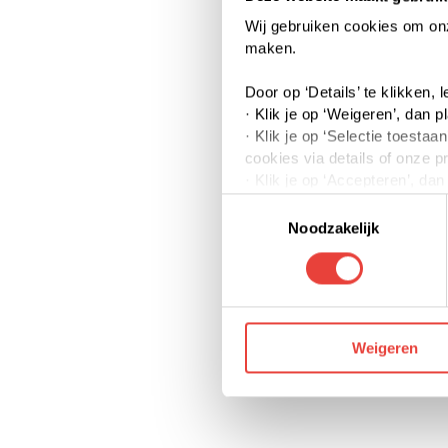
Wij gebruiken cookies om onze
maken.
Door op ‘Details’ te klikken,
· Klik je op ‘Weigeren’, dan p
· Klik je op ‘Selectie toest
cookies via details of onze p
· Klik je op ‘Accepteren’, da
Toestemmingsselectie
Je kunt jouw toestemming op 
Noodzakelijk
We werken samen met derden 
Weigeren