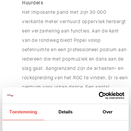
Huurders
Het imposante pand met zijn 30.000
vierkante meter verhuurd oppervlak herbergt
een verzameling aan functies. Aan de kant
van de rondweg biedt Popei volop
oefenruimte en een professioneel podium aan
iedereen die met popmuziek en dans aan de
slag gaat. Aangrenzend zijn de artiesten- en
rockopleiding van het ROC te vinden. Er is een
centrum voor urban dance. Een aantal
productiebedrijven voor optredens en events
vinden hier een thuishonk, zoals Paaspop en
Toestemming
Details
Over
250K. Hier is ook de entree van de
fitnessformules boven in het gebouw, waar je