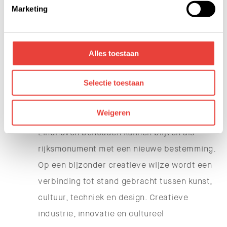
kunnen ontvangen en verwerken. Bekijk hiervoor de
Marketing
projecten genomineerd; de Heilige Hart Kerk
details pagina.
in Roosendaal, de Kilsdonkse Molen in
heeswijk dinther en het Klokgebouw.
Alles toestaan
Het Klokgebouw Juryrapport:
Selectie toestaan
"Het Klokgebouw in Eindhoven laat op
overtuigende wijze zien hoe de restanten van
Weigeren
het eens zo imposante verleden van Philips in
Eindhoven behouden kunnen blijven als
rijksmonument met een nieuwe bestemming.
Op een bijzonder creatieve wijze wordt een
verbinding tot stand gebracht tussen kunst,
cultuur, techniek en design. Creatieve
industrie, innovatie en cultureel