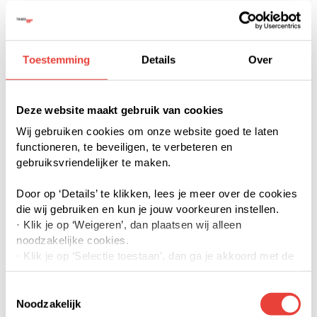
veel buitenruimte in de vorm van terrassen en
balkons.
Toestemming
Details
Over
Slimme duo-woningen
Het woonhof Hollands Licht kent een
Deze website maakt gebruik van cookies
diversiteit aan woningen. Uniek zijn de 34
Wij gebruiken cookies om onze website goed te laten
functioneren, te beveiligen, te verbeteren en
‘duo-woningen’. Dit zijn in elkaar vervlochten,
gebruiksvriendelijker te maken.
grondgebonden woningen met een smalle,
Door op ‘Details’ te klikken, lees je meer over de cookies
diepe begane grond en daarboven twee zeer
die wij gebruiken en kun je jouw voorkeuren instellen.
brede rug-aan-rug-verdiepingen. Alle duo-
· Klik je op ‘Weigeren’, dan plaatsen wij alleen
noodzakelijke cookies.
woningen waren binnen de kortste keren met
· Klik je op ‘Selectie toestaan’, dan ga je akkoord met de
Slimmer Kopen® korting verkocht. Hetzelfde
door jouw aangevinkte cookies. Je kunt meer lezen over
gold voor de 24 Slimmer Kopen®
onze cookies via details of onze privacyverklaring.
Toestemmingsselectie
· Klik je op ‘Accepteren’, dan ga je akkoord met het
Noodzakelijk
appartementen, wat kleinere woningen met