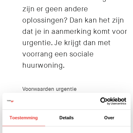
zijn er geen andere
oplossingen? Dan kan het zijn
dat je in aanmerking komt voor
urgentie. Je krijgt dan met
voorrang een sociale
huurwoning.
Voorwaarden urgentie
Om in aanmerking te komen voor urgentie
moet je voldoen aan een aantal voorwaarden.
Lees op
www.wooniezie.nl
wat de regels zijn
Toestemming
Details
Over
voor urgentie en hoe je urgentie aanvraagt.