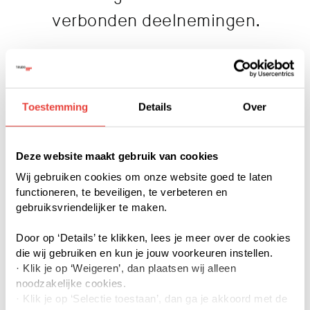
verbonden deelnemingen.
De Raad van Commissarissen bestaat uit ten
minste vijf en ten hoogste negen personen.
Toestemming
Details
Over
Elke commissaris is benoemd voor een
periode van vier jaar, waarna eenmalig
Deze website maakt gebruik van cookies
herbenoeming voor nog eens vier jaar
Wij gebruiken cookies om onze website goed te laten
mogelijk is.
functioneren, te beveiligen, te verbeteren en
gebruiksvriendelijker te maken.
In tegenstelling tot wat gebruikelijk is in de
Door op ‘Details’ te klikken, lees je meer over de cookies
corporatiesector, neemt een afvaardiging van
die wij gebruiken en kun je jouw voorkeuren instellen.
het Trudo Klantenplatform zitting in de
· Klik je op ‘Weigeren’, dan plaatsen wij alleen
noodzakelijke cookies.
wervings- en selectiecommissie van alle
· Klik je op ‘Selectie toestaan’, dan ga je akkoord met de