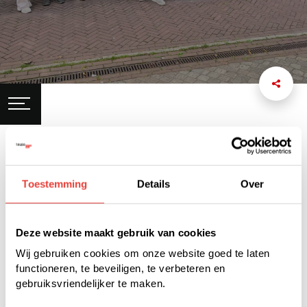
Onze organisatie
Toestemming
Details
Over
Het Klantenplatform is Trudo’s
overkoepelende
Deze website maakt gebruik van cookies
bewonersvertegenwoordiging.
Wij gebruiken cookies om onze website goed te laten
functioneren, te beveiligen, te verbeteren en
gebruiksvriendelijker te maken.