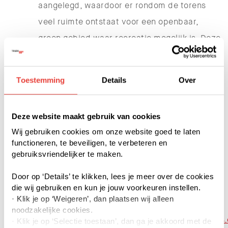
aangelegd, waardoor er rondom de torens
veel ruimte ontstaat voor een openbaar,
groen gebied waar recreatie mogelijk is. Deze
opzet legt de nadruk op ontmoeting en
ontspanning.
Toestemming
Details
Over
Project, aantal & types
280 appartemeten, 141 sociale huur (Trudo)
Deze website maakt gebruik van cookies
en 139 koop (Land ’s Heeren)
Wij gebruiken cookies om onze website goed te laten
1- en 2-slaapkamer appartementen
functioneren, te beveiligen, te verbeteren en
Op de hoogte blijven over de sociale
gebruiksvriendelijker te maken.
huurwoningen: Op de hoogte blijven?
Door op ‘Details’ te klikken, lees je meer over de cookies
Klik
hier
om je gegevens achter te laten.
die wij gebruiken en kun je jouw voorkeuren instellen.
· Klik je op ‘Weigeren’, dan plaatsen wij alleen
Meer informatie over de
noodzakelijke cookies.
koopappartementen:
www.desierlijkedames
· Klik je op ‘Selectie toestaan’, dan ga je akkoord met de