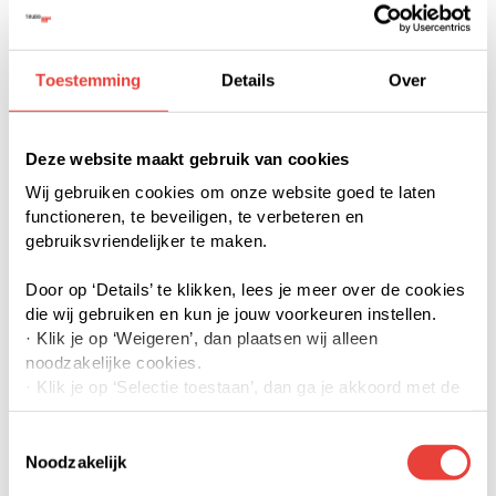
doorzettingsvermogen. Sinds
2019 zetten we daarom stap
Toestemming
Details
Over
voor stap in op duurzamer
bouwen. Dit doen we door onze
Deze website maakt gebruik van cookies
projecten steeds meer circulair,
Wij gebruiken cookies om onze website goed te laten
functioneren, te beveiligen, te verbeteren en
natuurinclusief, biobased en
gebruiksvriendelijker te maken.
klimaatadaptief te realiseren.
Door op ‘Details’ te klikken, lees je meer over de cookies
Onze reis begon met een kleine
die wij gebruiken en kun je jouw voorkeuren instellen.
· Klik je op ‘Weigeren’, dan plaatsen wij alleen
motorwerkplaats in Woensel-
noodzakelijke cookies.
· Klik je op ‘Selectie toestaan’, dan ga je akkoord met de
West, maar inmiddels bouwen
door jouw aangevinkte cookies. Je kunt meer lezen over
we aan het grootste CLT-project
onze cookies via details of onze privacyverklaring.
Toestemmingsselectie
· Klik je op ‘Accepteren’, dan ga je akkoord met het
Noodzakelijk
van Nederland voor de sociale
gebruik van alle cookies.