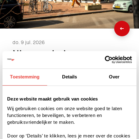
do. 9 jul. 2026
Nieuwsgierig naar
Matchbox? Meld je aan
voor de rondleiding op
Toestemming
Details
Over
vrijdag 17 juli
Deze website maakt gebruik van cookies
Wij gebruiken cookies om onze website goed te laten
functioneren, te beveiligen, te verbeteren en
Matchbox is op dit moment het
gebruiksvriendelijker te maken.
grootste houten gebouw van
Door op ‘Details’ te klikken, lees je meer over de cookies